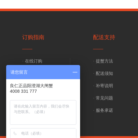
订购指南
配送支持
· 在线订购
· 提蟹方法
请您留言
· 电话订购
· 配送须知
良仁正品阳澄湖大闸蟹
· 支付方式
· 补寄说明
4008 331 777
· 发票说明
· 常见问题
· 验货签收
· 服务承诺