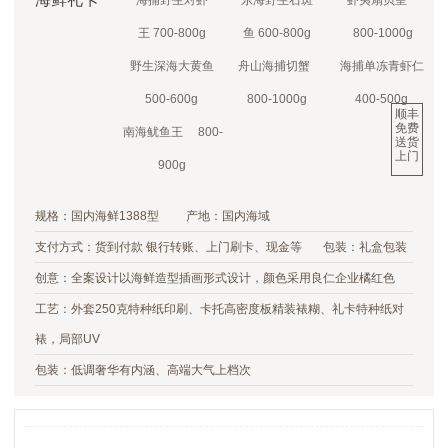
海捕野生对虾
东海野生石斑
虾夷扇贝皇
王 700-800g
鱼 600-800g
800-1000g
野生深海大黄鱼
舟山海捕切蟹
海捕单冻青虾仁
500-600g
800-1000g
400-500g
顺丰
免费
南海鱿鱼王 800-
送货
上门
900g
规格：国内海鲜1388型 产地：国内海域
支付方式：货到付款 银行转账、上门刷卡、现金等 包装：礼盒包装
创意：全案设计以海鲜造型插画形式设计，颜色采用良仁企业橘红色
工艺：外套250克特种纸印刷、卡托高密度板精装裱糊、礼卡特种纸对
裱，局部UV
包装：低调奢华有内涵、高端大气上档次