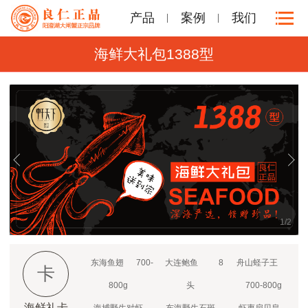
产品
案例
我们
海鲜大礼包1388型
1
/
2
东海鱼翅 700-
大连鲍鱼 8
舟山蛏子王
卡
800g
头
700-800g
海鲜礼卡